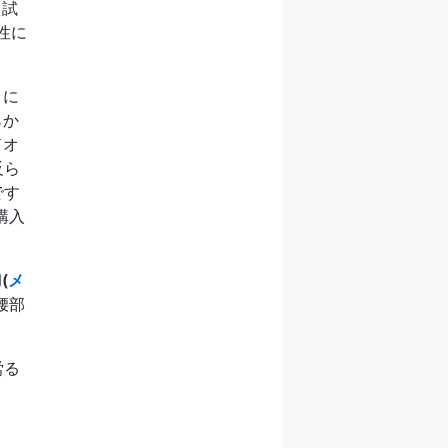
え試
性に
目に
らか
ドオ
反ら
です
購入
(
メ
腰部
労る