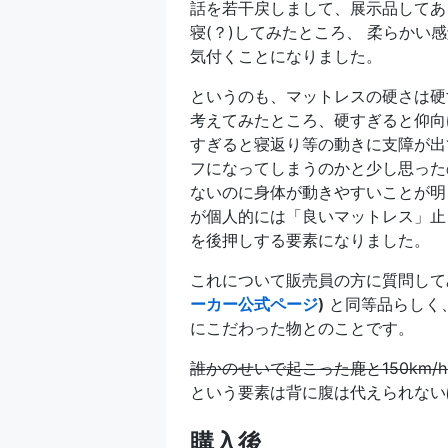
話を若干戻しまして、展示品してあ
寝(？)してみたところ、 柔らかい
気付くことになりました。
というのも、マットレスの硬さは硬
考えてみたところ、硬すぎると仰向
すぎると寝返り等の動きに支障が出
フになってしまうのかと少し思っ
ないのに身体が動きやすいことが
が個人的には「良いマットレス」止
を後押しする要素になりました。
これについて販売員の方に質問し
ーカー公式ページ
)
と同等品らしく
にこだわった物とのことです。
誰かのせいで起こった鹿と150km
という要素は背に腹は代えられない
購入後