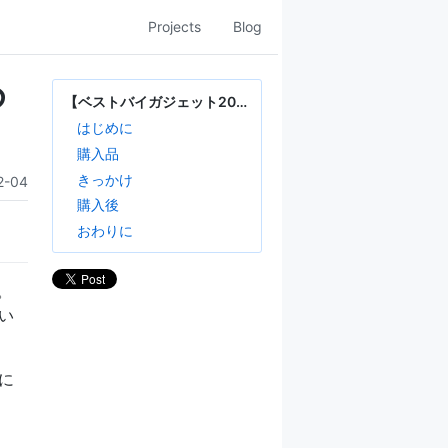
Projects
Blog
め
【ベストバイガジェット2021】一日の1/3を占める時間を快適に
はじめに
購入品
きっかけ
2-04
購入後
おわりに
。
い
に