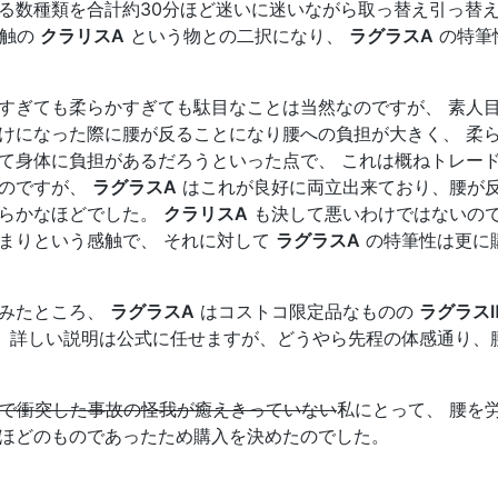
る数種類を合計約30分ほど迷いに迷いながら取っ替え引っ替
感触の
クラリスA
という物との二択になり、
ラグラスA
の特筆
すぎても柔らかすぎても駄目なことは当然なのですが、 素人
けになった際に腰が反ることになり腰への負担が大きく、 柔
て身体に負担があるだろうといった点で、 これは概ねトレー
たのですが、
ラグラスA
はこれが良好に両立出来ており、腰が
明らかなほどでした。
クラリスA
も決して悪いわけではないの
まりという感触で、 それに対して
ラグラスA
の特筆性は更に
てみたところ、
ラグラスA
はコストコ限定品なものの
ラグラスⅡ
、詳しい説明は公式に任せますが、どうやら先程の体感通り、
/hで衝突した事故の怪我が癒えきっていない
私にとって、 腰を
ほどのものであったため購入を決めたのでした。