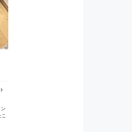
ト
ャン
たこ