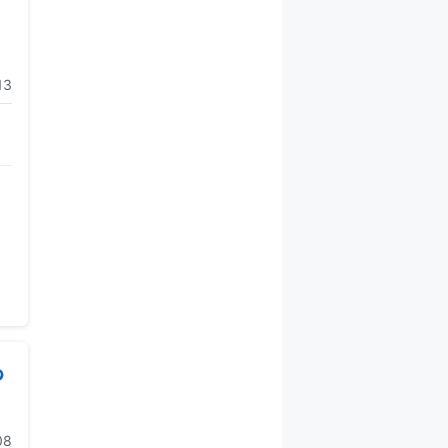
13
っ
08