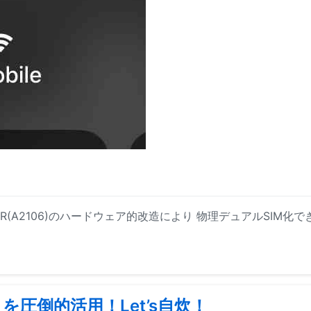
XR(A2106)のハードウェア的改造により 物理デュアルSIM化で
圧倒的活用！Let’s自炊！